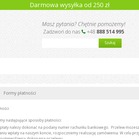
Darmowa wysyłka od 250 zł
Masz pytania? Chętnie pomożemy!
Zadzwoń do nas
+48
888 514 995
Szukaj
Formy płatności
ności
my następujące sposoby płatności:
Wpłaty należy dokonać na podany numer rachunku bankowego. Przelew możesz zr
niu wpłaty na naszym koncie, rozpoczniemy realizację zamówienia. W celu przys
 potwierdzenia dokonania przelewu.