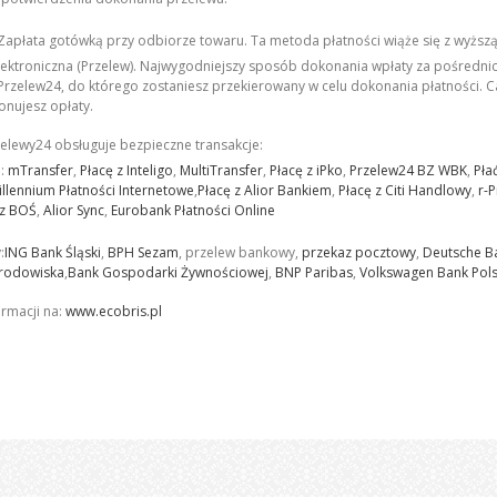
apłata gotówką przy odbiorze towaru. Ta metoda płatności wiąże się z wyższą 
lektroniczna (Przelew).
Najwygodniejszy sposób dokonania wpłaty za pośrednic
Przelew24, do którego zostaniesz przekierowany w celu dokonania płatności. C
onujesz opłaty.
elewy24 obsługuje bezpieczne transakcje:
i:
mTransfer
,
Płacę z Inteligo
,
MultiTransfer
,
Płacę z iPko
,
Przelew24 BZ WBK
,
Pła
illennium Płatności Internetowe
,
Płacę z Alior Bankiem
,
Płacę z Citi Handlowy
,
r-
 z BOŚ
,
Alior Sync
,
Eurobank Płatności Online
:
ING Bank Śląski
,
BPH Sezam
, przelew bankowy,
przekaz pocztowy
,
Deutsche B
rodowiska
,
Bank Gospodarki Żywnościowej
,
BNP Paribas
,
Volkswagen Bank Pol
ormacji na:
www.ecobris.pl