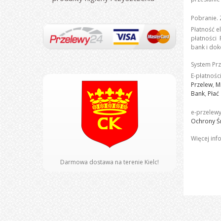
Pobranie.
Z
Płatność e
płatności 
bank i dok
System Prz
E-płatnośc
Przelew
,
M
Bank
,
Płać
e-przelewy
Ochrony Ś
Więcej inf
Darmowa dostawa na terenie Kielc!