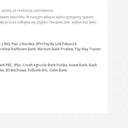
opłatę za realizację zamówienia.
twem Internetu. W naszym sklepie wykorzystujemy system
ały proces odbywa się szybko i bezpiecznie: wybierasz swój
ć z ING
,
Płać z Nordea
,
BPH Pay By Link
,
Pekao24
Przelew Raiffeisen Bank
,
Meritum Bank Przelew
,
Pay Way Toyota
ank PBC
,
iPko
,
Credit Agricole Bank Polska
,
Invest Bank
,
Bank
ska
,
BS Wschowa
,
Polbank EFG
,
Getin Bank