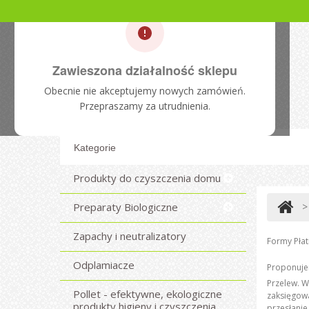
Zawieszona działalność sklepu
Obecnie nie akceptujemy nowych zamówień.
Przepraszamy za utrudnienia.
Kategorie
Produkty do czyszczenia domu
Preparaty Biologiczne
>
Zapachy i neutralizatory
Formy Płat
Odplamiacze
Proponuje
Przelew
. 
Pollet - efektywne, ekologiczne
zaksięgowa
produkty higieny i czyszczenia
przesłanie