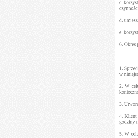
c. korzys
czynności
d. umiesz
e. korzys
6. Okres 
1. Sprze
w niniej
2. W cel
konieczne
3. Utworz
4. Klien
godziny 
5. W cel