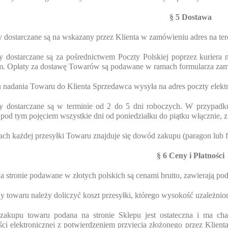
§ 5 Dostawa
 dostarczane są na wskazany przez Klienta w zamówieniu adres na tere
y dostarczane są za pośrednictwem Poczty Polskiej poprzez kuriera 
m. Opłaty za dostawę Towarów są podawane w ramach formularza zam
 nadania Towaru do Klienta Sprzedawca wysyła na adres poczty elektro
y dostarczane są w terminie od 2 do 5 dni roboczych. W przypadk
pod tym pojęciem wszystkie dni od poniedziałku do piątku włącznie,
ch każdej przesyłki Towaru znajduje się dowód zakupu (paragon lub 
§ 6 Ceny i Płatności
a stronie podawane w złotych polskich są cenami brutto, zawierają po
y towaru należy doliczyć koszt przesyłki, którego wysokość uzależnion
zakupu towaru podana na stronie Sklepu jest ostateczna i ma ch
ci elektronicznej z potwierdzeniem przyjęcia złożonego przez Kli