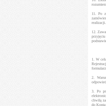
rozumien
11. Po z
zamówieni
realizacji.
12. Zawa
przyjęci
podstawi
1. W cel
Rejestra
formularz
2. Warun
odpowied
3. Po pr
elektroni
chwilą za
do Konta