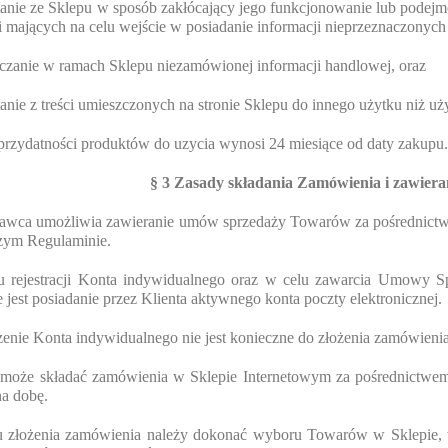
tanie ze Sklepu w sposób zakłócający jego funkcjonowanie lub podej
 mających na celu wejście w posiadanie informacji nieprzeznaczonych
czanie w ramach Sklepu niezamówionej informacji handlowej, oraz
tanie z treści umieszczonych na stronie Sklepu do innego użytku niż uż
przydatności produktów do uzycia wynosi 24 miesiące od daty zakupu.
§ 3 Zasady składania Zamówienia i zawie
dawca umożliwia zawieranie umów sprzedaży Towarów za pośrednictwem
szym Regulaminie.
u rejestracji Konta indywidualnego oraz w celu zawarcia Umowy Sp
 jest posiadanie przez Klienta aktywnego konta poczty elektronicznej.
enie Konta indywidualnego nie jest konieczne do złożenia zamówieni
t może składać zamówienia w Sklepie Internetowym za pośrednictwem 
na dobę.
u złożenia zamówienia należy dokonać wyboru Towarów w Sklepie, w s