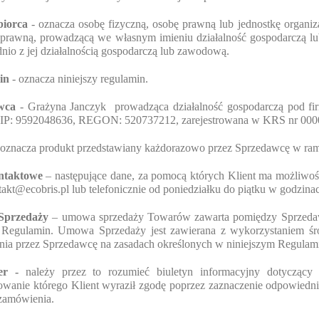
biorca
- oznacza osobę fizyczną, osobę prawną lub jednostkę organiz
 prawną, prowadzącą we własnym imieniu działalność gospodarczą l
nio z jej działalnością gospodarczą lub zawodową.
in
- oznacza niniejszy regulamin.
wca
- Grażyna Janczyk
prowadząca działalność gospodarczą pod 
NIP: 9592048636, REGON: 520737212, zarejestrowana w KRS nr 00
oznacza produkt przedstawiany każdorazowo przez Sprzedawcę w rama
ntaktowe
– następujące dane, za pomocą których Klient ma możliwość
takt@ecobris.pl
lub telefonicznie od poniedziałku do piątku w godzin
przedaży
– umowa sprzedaży Towarów zawarta pomiędzy Sprzedawcą
y Regulamin. Umowa Sprzedaży jest zawierana z wykorzystaniem śr
ia przez Sprzedawcę na zasadach określonych w niniejszym Regulami
ter -
należy przez to rozumieć biuletyn informacyjny dotycząc
owanie którego Klient wyraził zgodę poprzez zaznaczenie odpowiedni
 zamówienia.