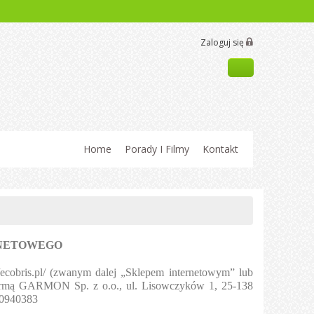
Zaloguj się
Home
Porady I Filmy
Kontakt
RNETOWEGO
/ecobris.pl/ (zwanym dalej „Sklepem internetowym” lub
 firmą GARMON Sp. z o.o., ul. Lisowczyków 1, 25-138
00940383