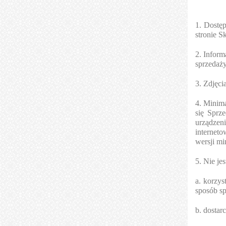
1. Dostę
stronie S
2. Inform
sprzedaż
3. Zdjęci
4. Minima
się Sprz
urządzen
interneto
wersji mi
5. Nie je
a. korzys
sposób sp
b. dostar