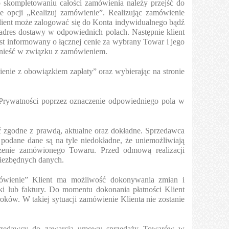
skompletowaniu całości zamówienia należy przejść do
 opcji „Realizuj zamówienie”. Realizując zamówienie
ient może zalogować się do Konta indywidualnego bądź
 adres dostawy w odpowiednich polach. Następnie klient
st informowany o łącznej cenie za wybrany Towar i jego
ponieść w związku z zamówieniem.
enie z obowiązkiem zapłaty” oraz wybierając na stronie
 Prywatności poprzez oznaczenie odpowiedniego pola w
ć zgodne z prawdą, aktualne oraz dokładne. Sprzedawca
podane dane są na tyle niedokładne, że uniemożliwiają
rczenie zamówionego Towaru. Przed odmową realizacji
niezbędnych danych.
ówienie” Klient ma możliwość dokonywania zmian i
i lub faktury. Do momentu dokonania płatności Klient
ków. W takiej sytuacji zamówienie Klienta nie zostanie
 Sprzedawcy do zawarcia umowy sprzedaży Towarów w