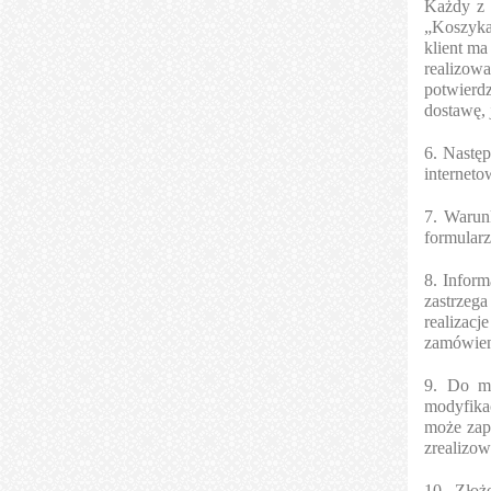
Każdy z 
„Koszyka
klient m
realizowa
potwierdz
dostawę, 
6. Następ
interneto
7. Warun
formular
8. Infor
zastrzeg
realizac
zamówien
9. Do m
modyfika
może zapr
zrealizow
10. Złoż