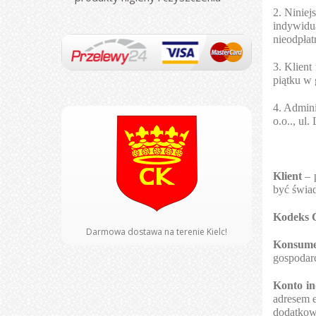
2. Niniej
indywidu
nieodpłat
3. Klien
piątku w
4. Admin
o.o.., u
Klient
– 
być świa
Kodeks 
Darmowa dostawa na terenie Kielc!
Konsume
gospodar
Konto i
adresem e
dodatkowy