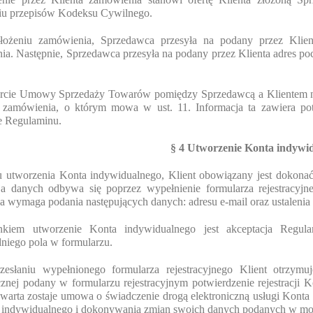
iu przepisów Kodeksu Cywilnego.
łożeniu zamówienia, Sprzedawca przesyła na podany przez Klienta
a. Następnie, Sprzedawca przesyła na podany przez Klienta adres poc
rcie Umowy Sprzedaży Towarów pomiędzy Sprzedawcą a Klientem nas
u zamówienia, o którym mowa w ust. 11. Informacja ta zawiera 
e Regulaminu.
§ 4 Utworzenie Konta indywi
u utworzenia Konta indywidualnego, Klient obowiązany jest dokonać 
cja danych odbywa się poprzez wypełnienie formularza rejestracyj
a wymaga podania następujących danych: adresu e-mail oraz ustalenia 
kiem utworzenie Konta indywidualnego jest akceptacja Regula
niego pola w formularzu.
zesłaniu wypełnionego formularza rejestracyjnego Klient otrzymu
cznej podany w formularzu rejestracyjnym potwierdzenie rejestracji
warta zostaje umowa o świadczenie drogą elektroniczną usługi Konta
 indywidualnego i dokonywania zmian swoich danych podanych w mome