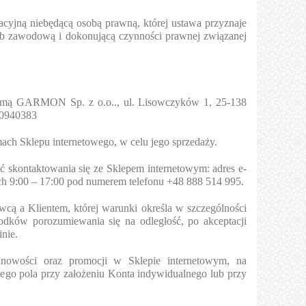
acyjną niebędącą osobą prawną, której ustawa przyznaje
ub zawodową i dokonującą czynności prawnej związanej
firmą GARMON Sp. z o.o.., ul. Lisowczyków 1, 25-138
00940383
ch Sklepu internetowego, w celu jego sprzedaży.
 skontaktowania się ze Sklepem internetowym: adres e-
ach 9:00 – 17:00 pod numerem telefonu +48 888 514 995.
 a Klientem, której warunki określa w szczególności
odków porozumiewania się na odległość, po akceptacji
nie.
y nowości oraz promocji w Sklepie internetowym, na
ego pola przy założeniu Konta indywidualnego lub przy