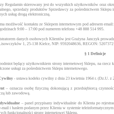
szy Regulamin skierowany jest do wszystkich użytkowników oraz okreś
alnego, sprzedaży produktów Sprzedawcy za pośrednictwem Sklepu in
nych usług drogą elektroniczną.
t ma możliwość kontaktu ze Sklepem internetowym pod adresem email
 godzinach 9:00 – 17:00 pod numerem telefonu +48 888 514 995.
istratorem danych osobowych Klientów jest Grażyna Janczyk prowa
l. Lisowczyków 1, 25-138 Kielce, NIP: 9592048636, REGON: 520737
§ 1 Definicje
podmiot będący użytkownikiem strony internetowej Sklepu, na rzecz 
dczone usługi za pośrednictwem Sklepu internetowego.
Cywilny
- ustawa kodeks cywilny z dnia 23 kwietnia 1964 r. (Dz.U. z 2
nt
– oznacza osobę fizyczną dokonującą z przedsiębiorcą czynności 
czą lub zawodową.
ndywidualne
– panel przypisany indywidualnie do Klienta po rejestr
-mail i hasłem podanym przez Klienta w systemie teleinformatycznym 
ch funkcjonalności strony internetowej Sklepu.