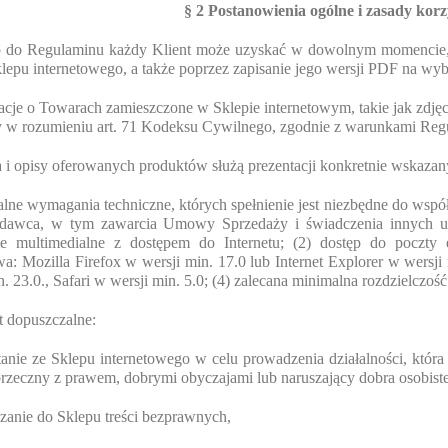
§ 2 Postanowienia ogólne i zasady korz
p do Regulaminu każdy Klient może uzyskać w dowolnym momencie,
klepu internetowego, a także poprzez zapisanie jego wersji PDF na wyb
acje o Towarach zamieszczone w Sklepie internetowym, takie jak zdję
y w rozumieniu art. 71 Kodeksu Cywilnego, zgodnie z warunkami Reg
a i opisy oferowanych produktów służą prezentacji konkretnie wskaza
lne wymagania techniczne, których spełnienie jest niezbędne do wspó
edawca, w tym zawarcia Umowy Sprzedaży i świadczenia innych usłu
ie multimedialne z dostępem do Internetu; (2) dostęp do poczty e
wa: Mozilla Firefox w wersji min. 17.0 lub Internet Explorer w wers
n. 23.0., Safari w wersji min. 5.0; (4) zalecana minimalna rozdzielczoś
st dopuszczalne:
tanie ze Sklepu internetowego w celu prowadzenia działalności, która
rzeczny z prawem, dobrymi obyczajami lub naruszający dobra osobiste
czanie do Sklepu treści bezprawnych,