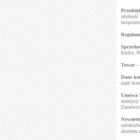
Przedsię
zdolność
bezpośred
Regulam
Sprzeda
Kielce, 
Towar
– 
Dane ko
mail:
kon
Umowa S
niniejsz
Zamówien
Newslet
subskryb
złożeniu