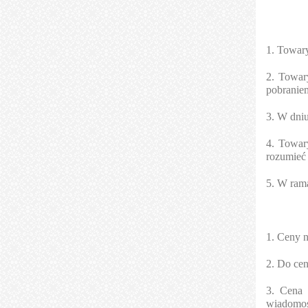
1. Towary
2. Towar
pobranie
3. W dniu
4. Towar
rozumieć 
5. W rama
1. Ceny n
2. Do cen
3. Cena 
wiadomoś