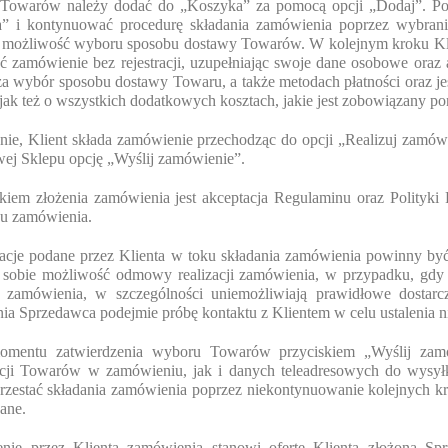
Towarów należy dodać do „Koszyka” za pomocą opcji „Dodaj”. Po 
” i kontynuować procedurę składania zamówienia poprzez wybranie
a możliwość wyboru sposobu dostawy Towarów. W kolejnym kroku Kl
ć zamówienie bez rejestracji, uzupełniając swoje dane osobowe oraz
a wybór sposobu dostawy Towaru, a także metodach płatności oraz je
jak też o wszystkich dodatkowych kosztach, jakie jest zobowiązany 
nie, Klient składa zamówienie przechodząc do opcji „Realizuj zamówi
wej Sklepu opcję „Wyślij zamówienie”.
kiem złożenia zamówienia jest akceptacja Regulaminu oraz Polityki
zu zamówienia.
macje podane przez Klienta w toku składania zamówienia powinny by
a sobie możliwość odmowy realizacji zamówienia, w przypadku, gdy 
je zamówienia, w szczególności uniemożliwiają prawidłowe dosta
ia Sprzedawca podejmie próbę kontaktu z Klientem w celu ustalenia 
omentu zatwierdzenia wyboru Towarów przyciskiem „Wyślij zam
cji Towarów w zamówieniu, jak i danych teleadresowych do wysyłk
zestać składania zamówienia poprzez niekontynuowanie kolejnych kro
ane.
enie przez Klienta zamówienia stanowi ofertę Klienta złożoną