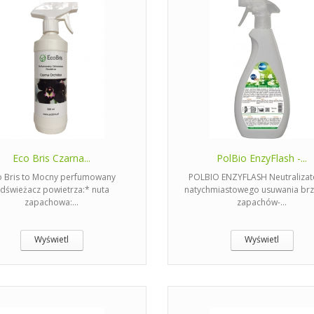
Eco Bris Czarna...
PolBio EnzyFlash -...
o Bris to Mocny perfumowany
POLBIO ENZYFLASH Neutralizat
dświeżacz powietrza:* nuta
natychmiastowego usuwania brz
zapachowa:...
zapachów-...
Wyświetl
Wyświetl