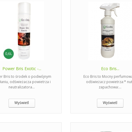
Power Bris Exotic -...
Eco Bris...
r Bris to środek o podwójnym
Eco Bris to Mocny perfumow
łaniu, odświeżacza powietrza i
odświeżacz powietrza:* nu
neutralizatora...
zapachowa:...
Wyświetl
Wyświetl