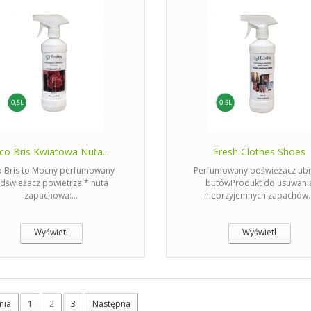
co Bris Kwiatowa Nuta...
Fresh Clothes Shoes
o Bris to Mocny perfumowany
Perfumowany odświeżacz ubr
dświeżacz powietrza:* nuta
butówProdukt do usuwani
zapachowa:...
nieprzyjemnych zapachów..
Wyświetl
Wyświetl
nia
1
2
3
Następna