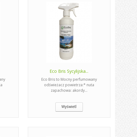
Eco Bris Sycylijska...
any
Eco Bris to Mocny perfumowany
ta
odświeżacz powietrza:* nuta
zapachowa: akordy...
Wyświetl