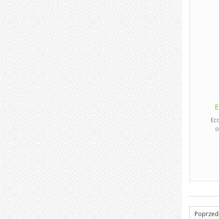
E
Ec
o
Poprzed