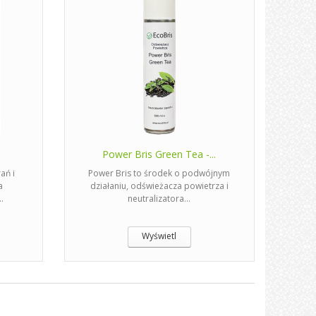
Power Bris Green Tea -...
ań i
Power Bris to środek o podwójnym
a
działaniu, odświeżacza powietrza i
.
neutralizatora...
Wyświetl